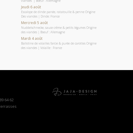
viandes | Boeuf : Allemagne
Jeudi 6 août
Escalope de dinde panée, ratatouille & penne Origine
Des viandes | Dinde: France
Mercredi 5 août
Nuddelschnecke, sauce crème & petits légumes Origine
des viandes | Boeuf : Allemagne
Mardi 4 août
Ballotine de volailles farcie & purée de carottes Origine
des viandes | Volaille : France
89 64 62
Terrasses