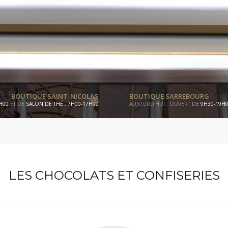
BOUTIQUE SAINT-NICOLAS
BOUTIQUE SARREBOURG
8H00
ET DE
SALON DE THÉ : 7H00-17H00
AUJOURD'HUI : OUVERT DE
9H30-19H
LES CHOCOLATS ET CONFISERIES