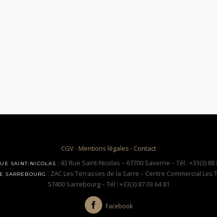
CGV
-
Mentions légales
-
Contact
: 43 Rue Saint-Nicolas – 67700 Saverne – Tél : +33(3) 88 
UE SAINT-NICOLAS
: ZAC Les Terrasses de la Sarre – Centre Commercial Les 
E SARREBOURG
57400 Sarrebourg – Tél : +33(3) 87 03 64 81
Facebook