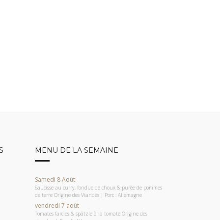
S
MENU DE LA SEMAINE
Samedi 8 Août
Saucisse au curry, fondue de choux & purée de pommes
de terre Origine des Viandes | Porc : Allemagne
vendredi 7 août
Tomates farcies & spätzle à la tomate Origine des