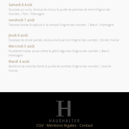
Samedi 8 Août
Saucisse au curry, fondue de choux & purée de pommes de terre Origine des
Viandes | Porc : Allemagne
vendredi 7 août
Tomates farcies & spätzle à la tomate Origine des viandes | Boeuf : Allemagne
Jeudi 6 août
Escalope de dinde panée, ratatouille & penne Origine Des viandes | Dinde: France
Mercredi 5 août
Nuddelschnecke, sauce crème & petits légumes Origine des viandes | Boeuf :
Allemagne
Mardi 4 août
Ballotine de volailles farcie & purée de carottes Origine des viandes | Volaille :
France
CGV
-
Mentions légales
-
Contact