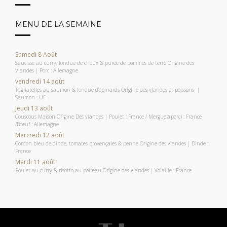
MENU DE LA SEMAINE
Samedi 8 Août
Saucisse au curry, fondue de choux & purée de pommes de terre Origine des
Viandes | Porc : Allemagne
vendredi 14 août
Tagliatelles au saumon & fondue d’épinards Origine des viandes et poissons |
Saumon : UE
Jeudi 13 août
Couscous Maison Origine Des viandes | Poulet : France / Merguez(porc) : France
/Boeuf : Allemagne
Mercredi 12 août
Cordon bleu de dinde, tomates provençales & penne Origine des viandes | Dinde :
France
Mardi 11 août
Poulet au curry & risotto au poireau Origine des viandes | Volaille : France