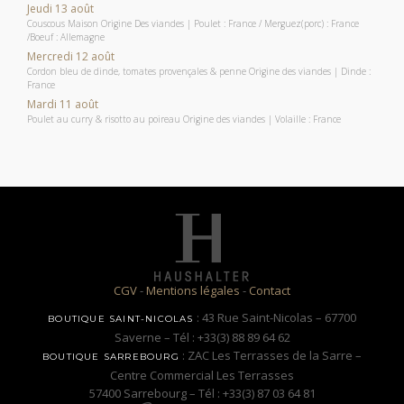
Jeudi 13 août
Couscous Maison Origine Des viandes | Poulet : France / Merguez(porc) : France
/Boeuf : Allemagne
Mercredi 12 août
Cordon bleu de dinde, tomates provençales & penne Origine des viandes | Dinde :
France
Mardi 11 août
Poulet au curry & risotto au poireau Origine des viandes | Volaille : France
CGV
-
Mentions légales
-
Contact
: 43 Rue Saint-Nicolas – 67700
BOUTIQUE SAINT-NICOLAS
Saverne – Tél : +33(3) 88 89 64 62
: ZAC Les Terrasses de la Sarre –
BOUTIQUE SARREBOURG
Centre Commercial Les Terrasses
57400 Sarrebourg – Tél : +33(3) 87 03 64 81