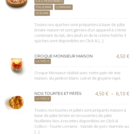
4 À 5 PERSONNES
13
ITALIENNE
LORRAINE
à
18
OCÉANE
Toutes nos quiches sont préparées à base de pâte
brisée maison et sont garnies d’un appareil à crème
contenant du lait, des œufs et de la crème fraîche 3
quiches sont disponibles en Click &
[…]
4,50
€
CROQUE MONSIEUR MAISON
LA PIÈCE
Croque Monsieur réalisé avec notre pain de mie
maison, du jambon blanc cuit et de gruyère rapé.
P
4,50
€
–
6,10
€
NOS TOURTES ET PÂTÉS
d
LA PIÈCE
pr
4,
Toutes nos tourtes et pâtés sont préparés maison à
à
base de pâte brisée et recouvertes de pâte
6,
feuilletée Nos 4 recettes disponibles en Click &
Collect : Tourte Lorraine : Viande de porc marinée au
[…]