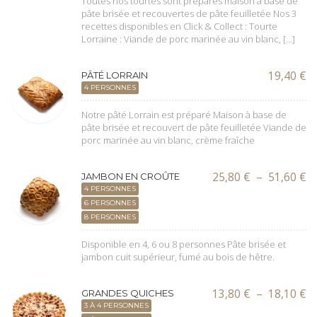
Toutes nos tourtes sont préparés maison à base de
pâte brisée et recouvertes de pâte feuilletée Nos 3
recettes disponibles en Click & Collect : Tourte
Lorraine : Viande de porc marinée au vin blanc,
[…]
19,40
€
PÂTÉ LORRAIN
4 PERSONNES
Notre pâté Lorrain est préparé Maison à base de
pâte brisée et recouvert de pâte feuilletée Viande de
porc marinée au vin blanc, crème fraîche
P
25,80
€
–
51,60
€
JAMBON EN CROÛTE
d
4 PERSONNES
pr
6 PERSONNES
25
8 PERSONNES
à
51
Disponible en 4, 6 ou 8 personnes Pâte brisée et
jambon cuit supérieur, fumé au bois de hêtre.
P
13,80
€
–
18,10
€
GRANDES QUICHES
d
3 À 4 PERSONNES
pr