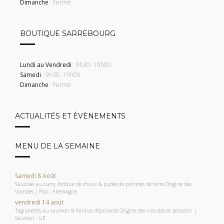
Dimanche
: Fermé
BOUTIQUE SARREBOURG
Lundi au Vendredi
: 9h30- 19h00
Samedi
: 9h30- 19h00
Dimanche
: Fermé
ACTUALITÉS ET ÉVÈNEMENTS
MENU DE LA SEMAINE
Samedi 8 Août
Saucisse au curry, fondue de choux & purée de pommes de terre Origine des
Viandes | Porc : Allemagne
vendredi 14 août
Tagliatelles au saumon & fondue d’épinards Origine des viandes et poissons |
Saumon : UE