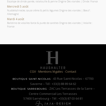
Escalope de dinde panée, ratatouille & penne Origine Des viandes | Dinde: France
Mercredi 5 août
Nuddelschnecke, sauce crème & petits légumes Origine des viandes | Boeuf :
Allemagne
Mardi 4 août
Ballotine de volailles farcie & purée de carottes Origine des viandes | Volaille :
France
CGV
-
Mentions légales
-
Contact
: 43 Rue Saint-Nicolas – 67700
BOUTIQUE SAINT-NICOLAS
Saverne – Tél : +33(3) 88 89 64 62
: ZAC Les Terrasses de la Sarre –
BOUTIQUE SARREBOURG
Centre Commercial Les Terrasses
57400 Sarrebourg – Tél : +33(3) 87 03 64 81