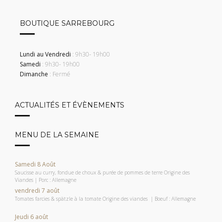
BOUTIQUE SARREBOURG
Lundi au Vendredi
: 9h30- 19h00
Samedi
: 9h30- 19h00
Dimanche
: Fermé
ACTUALITÉS ET ÉVÈNEMENTS
MENU DE LA SEMAINE
Samedi 8 Août
Saucisse au curry, fondue de choux & purée de pommes de terre Origine des
Viandes | Porc : Allemagne
vendredi 7 août
Tomates farcies & spätzle à la tomate Origine des viandes | Boeuf : Allemagne
Jeudi 6 août