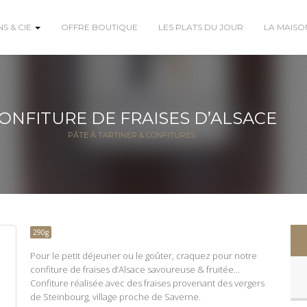
S & CIE
OFFRE BOUTIQUE
LES PLATS DU JOUR
LA MAIS
ONFITURE DE FRAISES D’ALSACE
PÂTE À TARTINER & CONFITURES
290g
Pour le petit déjeuner ou le goûter, craquez pour notre
confiture de fraises d’Alsace savoureuse & fruitée…
Confiture réalisée avec des fraises provenant des vergers
de Steinbourg, village proche de Saverne.