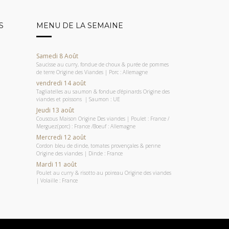
S
MENU DE LA SEMAINE
Samedi 8 Août
Saucisse au curry, fondue de choux & purée de pommes
de terre Origine des Viandes | Porc : Allemagne
vendredi 14 août
Tagliatelles au saumon & fondue d’épinards Origine des
viandes et poissons | Saumon : UE
Jeudi 13 août
Couscous Maison Origine Des viandes | Poulet : France /
Merguez(porc) : France /Boeuf : Allemagne
Mercredi 12 août
Cordon bleu de dinde, tomates provençales & penne
Origine des viandes | Dinde : France
Mardi 11 août
Poulet au curry & risotto au poireau Origine des viandes
| Volaille : France