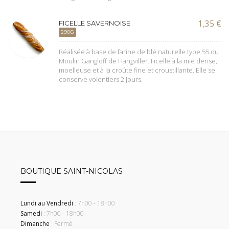
1,35
€
FICELLE SAVERNOISE
290G
Réalisée à base de farine de blé naturelle type 55 du
Moulin Gangloff de Hangviller. Ficelle à la mie dense,
moelleuse et à la croûte fine et croustillante. Elle se
conserve volontiers 2 jours.
BOUTIQUE SAINT-NICOLAS
Lundi au Vendredi
: 7h00 - 18h00
Samedi
: 7h00 - 18h00
Dimanche
: Fermé