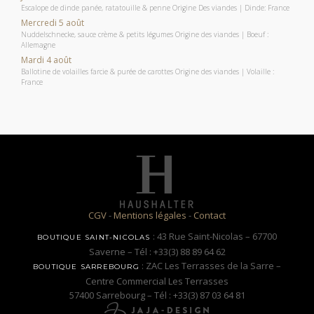
Escalope de dinde panée, ratatouille & penne Origine Des viandes | Dinde: France
Mercredi 5 août
Nuddelschnecke, sauce crème & petits légumes Origine des viandes | Boeuf :
Allemagne
Mardi 4 août
Ballotine de volailles farcie & purée de carottes Origine des viandes | Volaille :
France
CGV
-
Mentions légales
-
Contact
: 43 Rue Saint-Nicolas – 67700
BOUTIQUE SAINT-NICOLAS
Saverne – Tél : +33(3) 88 89 64 62
: ZAC Les Terrasses de la Sarre –
BOUTIQUE SARREBOURG
Centre Commercial Les Terrasses
57400 Sarrebourg – Tél : +33(3) 87 03 64 81