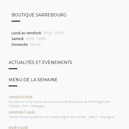
BOUTIQUE SARREBOURG
Lundi au Vendredi
: 9h30- 19h00
Samedi
: 9h30- 19h00
Dimanche
: Fermé
ACTUALITÉS ET ÉVÈNEMENTS
MENU DE LA SEMAINE
Samedi 8 Août
Saucisse au curry, fondue de choux & purée de pommes de terre Origine des
Viandes | Porc : Allemagne
vendredi 7 août
Tomates farcies & spätzle à la tomate Origine des viandes | Boeuf : Allemagne
Jeudi 6 août