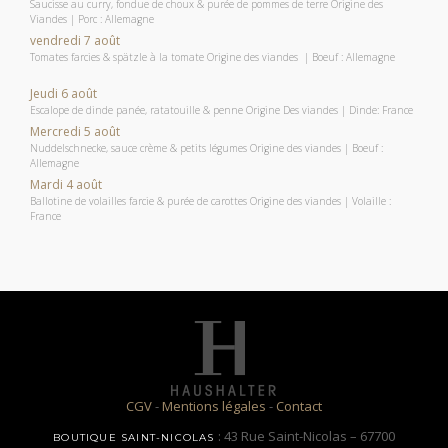
Saucisse au curry, fondue de choux & purée de pommes de terre Origine des
Viandes | Porc : Allemagne
vendredi 7 août
Tomates farcies & spätzle à la tomate Origine des viandes | Boeuf : Allemagne
Jeudi 6 août
Escalope de dinde panée, ratatouille & penne Origine Des viandes | Dinde: France
Mercredi 5 août
Nuddelschnecke, sauce crème & petits légumes Origine des viandes | Boeuf :
Allemagne
Mardi 4 août
Ballotine de volailles farcie & purée de carottes Origine des viandes | Volaille :
France
CGV
-
Mentions légales
-
Contact
: 43 Rue Saint-Nicolas – 67700
BOUTIQUE SAINT-NICOLAS