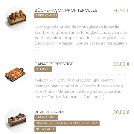
36,50
€
BÛCHE FAÇON PROFITEROLLES
5 PERSONNES
Bûche glacée ornée de choux glacés à la vanille
Bourbon, disposés sur un fond glacé aux saveurs de
Noël : biscuit au sirop mandarine, crème glacée au
chocolat noir Araguani 72% de cacao et incrustation
[…]
35,00
€
CANAPÉS PRESTIGE
20 PIÈCES
PAIN DE MIE NATURE & AUX GRAINES MAISON •
Fromage blanc à l’ail et aux fines herbes & jambon
Forêt-Noire • Médaillon de foie gras de canard au
porto • Chorizo & tomates • Saumon
[…]
30,00
€
RÊVE POURPRE
5 PERSONNES
DISPONIBLE DU 6 AU 31 DÉCEMBRE 2025
NOUVEAUTÉ