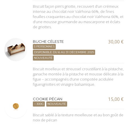
Biscuit façon pim’s griotte, recouvert d’un crémeux
intense au chocolat noir Valrhona 66%, de fines
feuilles craquantes au chocolat noir Valrhona 66%, et
d’une mousse gourmande au mascarpone et éclats
de griottes.
30,00
€
BUCHE CÉLESTE
5 PERSONNES
DISPONIBLE DU 6 AU 31 DÉCEMBRE 2025
NOUVEAUTÉ
Biscuit moelleux et streussel croustillant à la pistache,
ganache montée à la pistache et mousse délicate à la
figue – accompagnés d’une compotée acidulée
figuesgriottes et vinaigre balsamique.
15,00
€
COOKIE PÉCAN
~ 300G
NOUVEAUTÉ
Biscuit sablé à la texture moelleuse et au bon goût de
noix de pécan