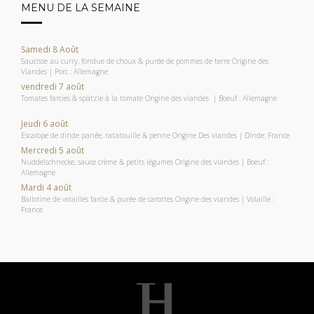
MENU DE LA SEMAINE
Samedi 8 Août
Saucisse au curry, fondue de choux & purée de pommes de terre Origine des
Viandes | Porc : Allemagne
vendredi 7 août
Tomates farcies & spätzle à la tomate Origine des viandes | Boeuf : Allemagne
Jeudi 6 août
Escalope de dinde panée, ratatouille & penne Origine Des viandes | Dinde: France
Mercredi 5 août
Nuddelschnecke, sauce crème & petits légumes Origine des viandes | Boeuf :
Allemagne
Mardi 4 août
Ballotine de volailles farcie & purée de carottes Origine des viandes | Volaille :
France