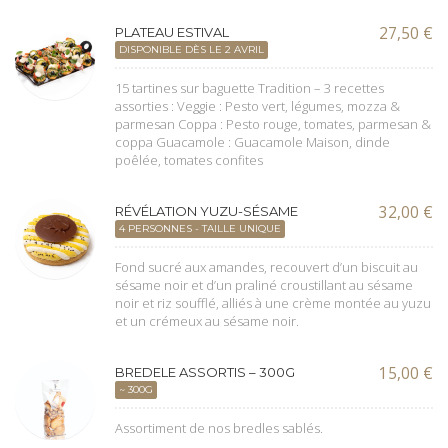
27,50
€
PLATEAU ESTIVAL
DISPONIBLE DÈS LE 2 AVRIL
15 tartines sur baguette Tradition – 3 recettes
assorties : Veggie : Pesto vert, légumes, mozza &
parmesan Coppa : Pesto rouge, tomates, parmesan &
coppa Guacamole : Guacamole Maison, dinde
poêlée, tomates confites
32,00
€
RÉVÉLATION YUZU-SÉSAME
4 PERSONNES - TAILLE UNIQUE
Fond sucré aux amandes, recouvert d’un biscuit au
sésame noir et d’un praliné croustillant au sésame
noir et riz soufflé, alliés à une crème montée au yuzu
et un crémeux au sésame noir.
15,00
€
BREDELE ASSORTIS – 300G
~ 300G
Assortiment de nos bredles sablés.